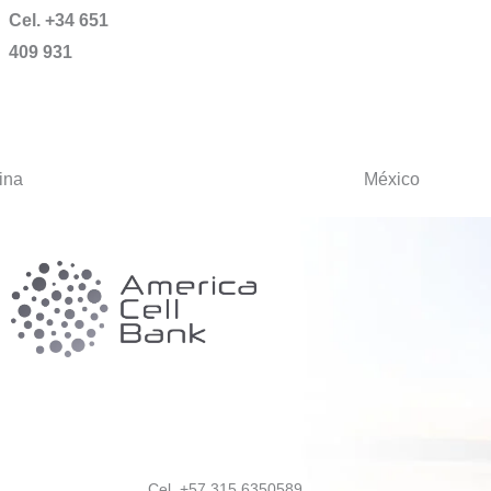
Cel. +34 651
409 931
ina
México
Cel. +57 315 6350589