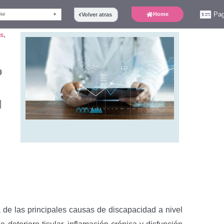
Pa
Home
Volver atras
ñol
s
,
o
d
de las principales causas de discapacidad a nivel