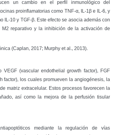
ucen un cambio en el perfil inmunológico del
tocinas proinflamatorias como TNF-α, IL-1β e IL-6, y
mo IL-10 y TGF-β. Este efecto se asocia además con
 M2 reparativo y la inhibición de la activación de
ónica (Caplan, 2017; Murphy et al., 2013).
 VEGF (vascular endothelial growth factor), FGF
th factor), los cuales promueven la angiogénesis, la
s de matriz extracelular. Estos procesos favorecen la
dañado, así como la mejora de la perfusión tisular
antiapoptóticos mediante la regulación de vías