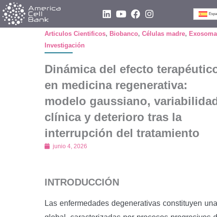
Ir
L
Y
F
I
Espa
i
o
a
n
al
n
u
c
s
Articulos Cientificos
,
Biobanco
,
Células madre
,
Exosoma
contenido
k
t
e
t
Investigación
e
u
b
a
d
b
o
g
i
e
o
r
Dinámica del efecto terapéutic
n
k
a
en medicina regenerativa:
m
modelo gaussiano, variabilida
clínica y deterioro tras la
interrupción del tratamiento
junio 4, 2026
INTRODUCCIÓN
Las enfermedades degenerativas constituyen una 