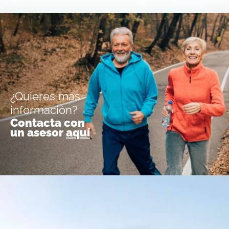
¿Quieres más
información?
Contacta con
un asesor
aquí