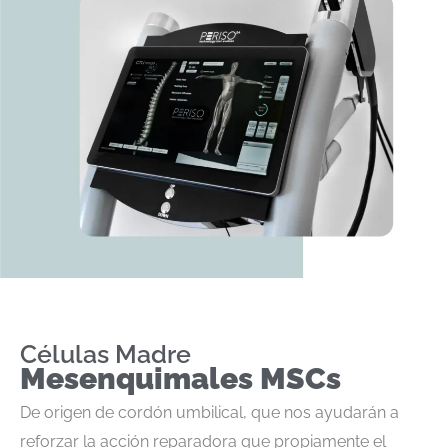
Células Madre
Mesenquimales MSCs
De origen de cordón umbilical, que nos ayudarán a
reforzar la acción reparadora que propiamente el