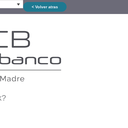
< Volver atras
k?