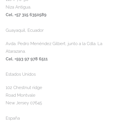
c
o
Niza Antigua.
o
d
Cel. +57 315 6350589
e
d
Guayaquil, Ecuador
a
Avda. Pedro Menéndez Gilbert, junto a la Cdla. La
t
Atarazana.
o
Cel. +593 97 978 6511
s
Estados Unidos
102 Chestnut ridge
Road Montvale
New Jersey 07645
España