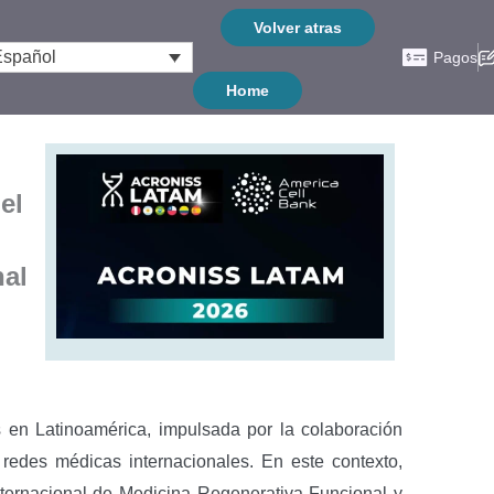
Volver atras
Español
Pagos
Home
el
nal
 en Latinoamérica, impulsada por la colaboración
de redes médicas internacionales. En este contexto,
nternacional de Medicina Regenerativa Funcional y