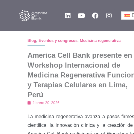
Ir
L
Y
F
I
al
i
o
a
n
contenido
n
u
c
s
k
t
e
t
e
u
b
a
Blog
,
Eventos y congresos
,
Medicina regenerativa
d
b
o
g
i
e
o
r
America Cell Bank presente en 
n
k
a
m
Workshop Internacional de
Medicina Regenerativa Funcio
y Terapias Celulares en Lima,
Perú
febrero 20, 2026
La medicina regenerativa avanza a pasos firmes
científica, la innovación clínica y la creación 
America Cell Bank participará en el Workshop I