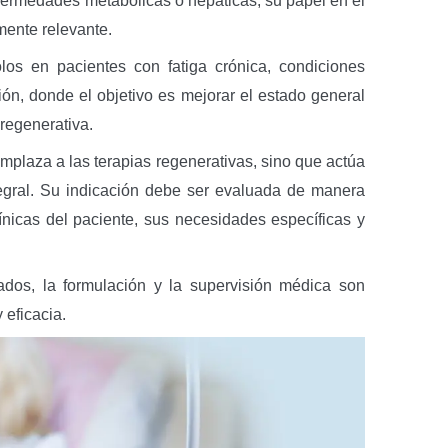
nfermedades metabólicas o hepáticas, su papel en el
lmente relevante.
los en pacientes con fatiga crónica, condiciones
ión, donde el objetivo es mejorar el estado general
regenerativa.
mplaza a las terapias regenerativas, sino que actúa
gral. Su indicación debe ser evaluada de manera
línicas del paciente, sus necesidades específicas y
ados, la formulación y la supervisión médica son
 eficacia.