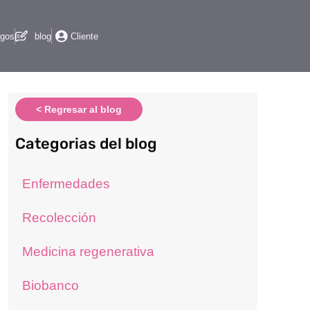
gos
blog
Cliente
< Regresar al blog
Categorias del blog
Enfermedades
Recolección
Medicina regenerativa
Biobanco