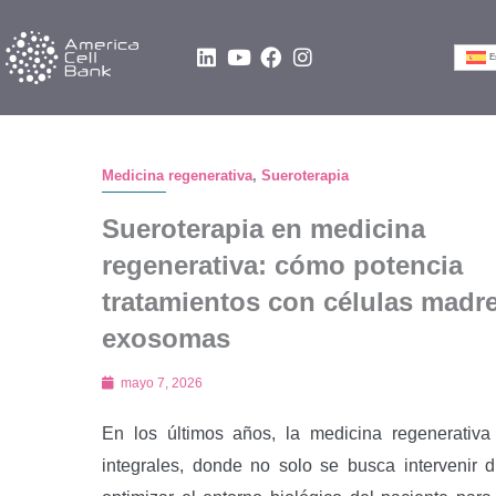
Ir
al
L
Y
F
I
E
i
o
a
n
contenido
n
u
c
s
k
t
e
t
e
u
b
a
d
b
o
g
i
e
o
r
Medicina regenerativa
,
Sueroterapia
n
k
a
m
Sueroterapia en medicina
regenerativa: cómo potencia
tratamientos con células madre
exosomas
mayo 7, 2026
En los últimos años, la medicina regenerati
integrales, donde no solo se busca intervenir 