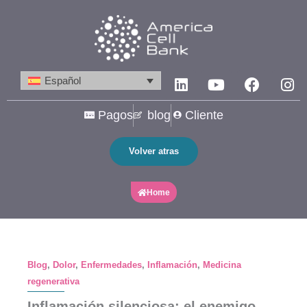
Ir
al
contenido
Linkedin
Youtube
Facebo
In
Español
Pagos
blog
Cliente
Volver atras
Home
Blog
,
Dolor
,
Enfermedades
,
Inflamación
,
Medicina
regenerativa
Inflamación silenciosa: el enemigo