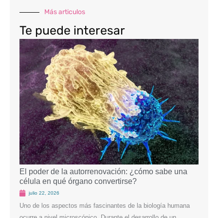
Más articulos
Te puede interesar
El poder de la autorrenovación: ¿cómo sabe una
Criop
célula en qué órgano convertirse?
poten
julio 22, 2026
juli
Uno de los aspectos más fascinantes de la biología humana
La cri
ocurre a nivel microscópico. Durante el desarrollo de un
import