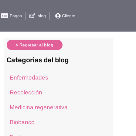
Pagos
blog
Cliente
< Regresar al blog
Categorias del blog
Enfermedades
Recolección
Medicina regenerativa
Biobanco