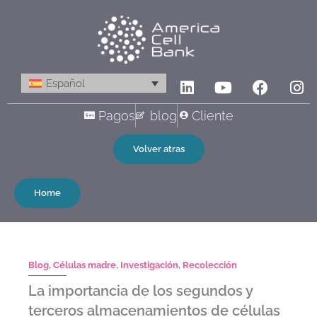
Ir
al
contenido
Linkedin
Youtube
Facebo
In
Español
Pagos
blog
Cliente
Volver atras
Home
Blog
,
Células madre
,
Investigación
,
Recolección
La importancia de los segundos y
terceros almacenamientos de células