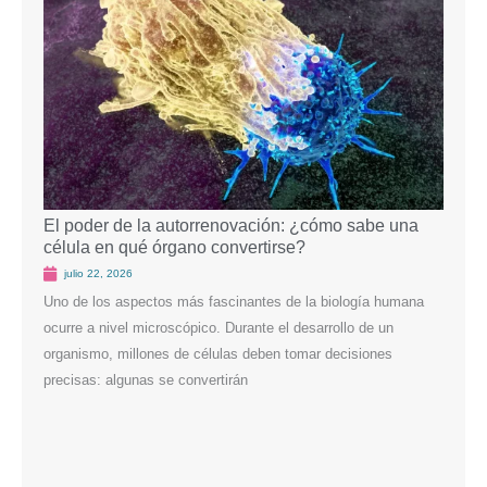
El poder de la autorrenovación: ¿cómo sabe una
Criop
célula en qué órgano convertirse?
poten
julio 22, 2026
juli
Uno de los aspectos más fascinantes de la biología humana
La cri
ocurre a nivel microscópico. Durante el desarrollo de un
import
organismo, millones de células deben tomar decisiones
esta t
precisas: algunas se convertirán
tipos 