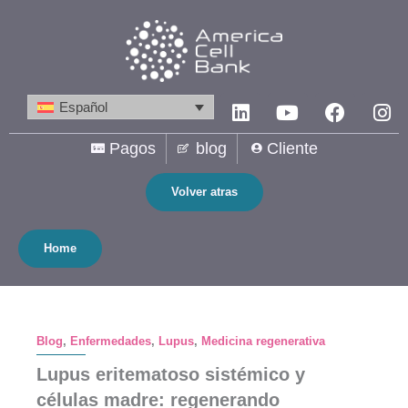
Ir
al
contenido
Linkedin
Youtube
Facebo
In
Español
Pagos
blog
Cliente
Volver atras
Home
Blog
,
Enfermedades
,
Lupus
,
Medicina regenerativa
Lupus eritematoso sistémico y
células madre: regenerando