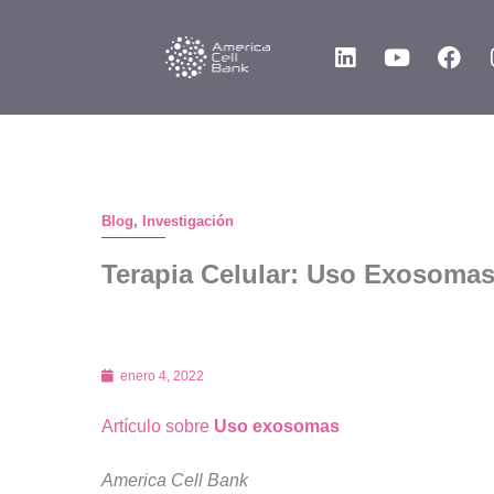
Ir
L
Y
F
al
i
o
a
contenido
n
u
c
k
t
e
e
u
b
d
b
o
i
e
o
n
k
Blog
,
Investigación
Terapia Celular: Uso Exosoma
enero 4, 2022
Artículo sobre
Uso exosomas
America Cell Bank