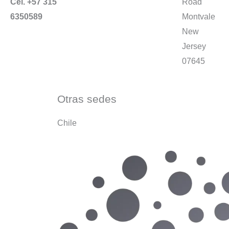
Cel. +57 315
Road
6350589
Montvale
New
Jersey
07645
Otras sedes
Chile