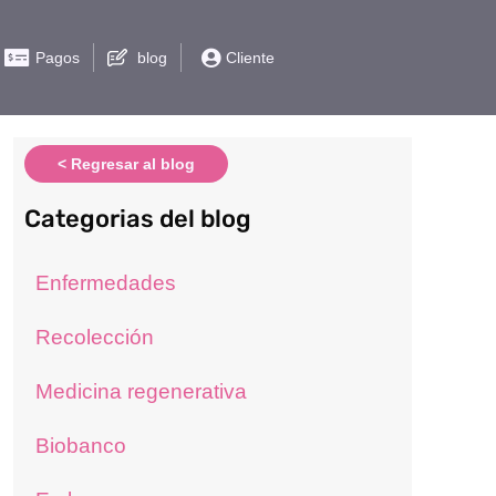
Pagos
blog
Cliente
< Regresar al blog
Categorias del blog
Enfermedades
Recolección
Medicina regenerativa
Biobanco