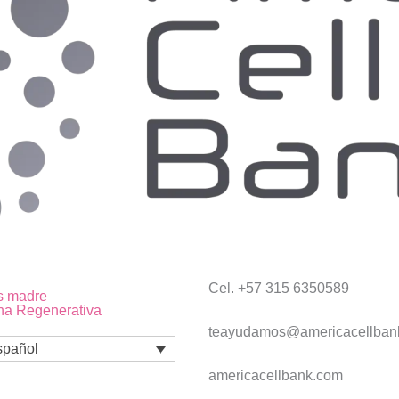
Cel. +57 315 6350589
s madre
na Regenerativa
teayudamos@americacellban
spañol
americacellbank.com